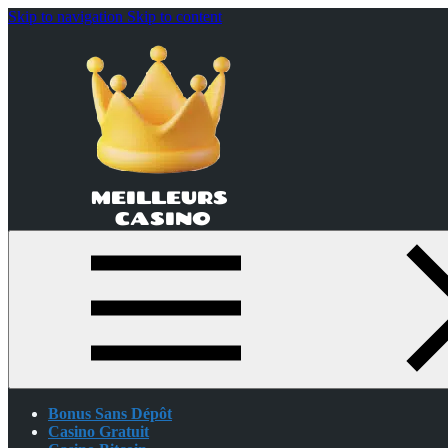
Skip to navigation
Skip to content
Bonus Sans Dépôt
Casino Gratuit