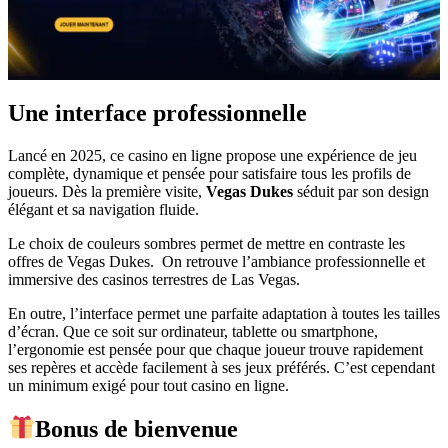
Une interface professionnelle
Lancé en 2025, ce casino en ligne propose une expérience de jeu
complète, dynamique et pensée pour satisfaire tous les profils de
joueurs. Dès la première visite,
Vegas Dukes
séduit par son design
élégant et sa navigation fluide.
Le choix de couleurs sombres permet de mettre en contraste les
offres de Vegas Dukes. On retrouve l’ambiance professionnelle et
immersive des casinos terrestres de Las Vegas.
En outre, l’interface permet une parfaite adaptation à toutes les tailles
d’écran. Que ce soit sur ordinateur, tablette ou smartphone,
l’ergonomie est pensée pour que chaque joueur trouve rapidement
ses repères et accède facilement à ses jeux préférés. C’est cependant
un minimum exigé pour tout casino en ligne.
Bonus de bienvenue