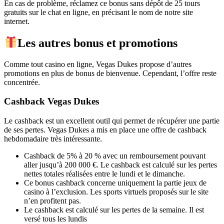
En cas de problème, réclamez ce bonus sans dépôt de 25 tours
gratuits sur le chat en ligne, en précisant le nom de notre site
internet.
Les autres bonus et promotions
Comme tout casino en ligne, Vegas Dukes propose d’autres
promotions en plus de bonus de bienvenue. Cependant, l’offre reste
concentrée.
Cashback Vegas Dukes
Le cashback est un excellent outil qui permet de récupérer une partie
de ses pertes. Vegas Dukes a mis en place une offre de cashback
hebdomadaire très intéressante.
Cashback de 5% à 20 % avec un remboursement pouvant
aller jusqu’à 200 000 €. Le cashback est calculé sur les pertes
nettes totales réalisées entre le lundi et le dimanche.
Ce bonus cashback concerne uniquement la partie jeux de
casino à l’exclusion. Les sports virtuels proposés sur le site
n’en profitent pas.
Le cashback est calculé sur les pertes de la semaine. Il est
versé tous les lundis