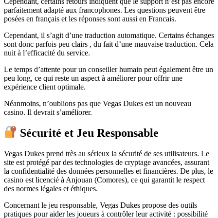
Cependant, certains retours indiquent que le support n’est pas encore
parfaitement adapté aux francophones. Les questions peuvent être
posées en français et les réponses sont aussi en Francais.
Cependant, il s’agit d’une traduction automatique. Certains échanges
sont donc parfois peu clairs , du fait d’une mauvaise traduction. Cela
nuit à l’efficacité du service.
Le temps d’attente pour un conseiller humain peut également être un
peu long, ce qui reste un aspect à améliorer pour offrir une
expérience client optimale.
Néanmoins, n’oublions pas que Vegas Dukes est un nouveau
casino. Il devrait s’améliorer.
Sécurité et Jeu Responsable
Vegas Dukes prend très au sérieux la sécurité de ses utilisateurs. Le
site est protégé par des technologies de cryptage avancées, assurant
la confidentialité des données personnelles et financières. De plus, le
casino est licencié à Anjouan (Comores), ce qui garantit le respect
des normes légales et éthiques.
Concernant le jeu responsable, Vegas Dukes propose des outils
pratiques pour aider les joueurs à contrôler leur activité : possibilité