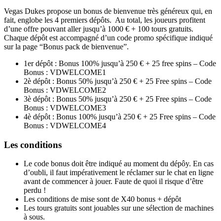
Vegas Dukes propose un bonus de bienvenue très généreux qui, en
fait, englobe les 4 premiers dépôts. Au total, les joueurs profitent
d’une offre pouvant aller jusqu’à 1000 € + 100 tours gratuits.
Chaque dépôt est accompagné d’un code promo spécifique indiqué
sur la page “Bonus pack de bienvenue”.
1er dépôt : Bonus 100% jusqu’à 250 € + 25 free spins – Code
Bonus : VDWELCOME1
2è dépôt : Bonus 50% jusqu’à 250 € + 25 Free spins – Code
Bonus : VDWELCOME2
3è dépôt : Bonus 50% jusqu’à 250 € + 25 Free spins – Code
Bonus : VDWELCOME3
4è dépôt : Bonus 100% jusqu’à 250 € + 25 Free spins – Code
Bonus : VDWELCOME4
Les conditions
Le code bonus doit être indiqué au moment du dépôy. En cas
d’oubli, il faut impérativement le réclamer sur le chat en ligne
avant de commencer à jouer. Faute de quoi il risque d’être
perdu !
Les conditions de mise sont de X40 bonus + dépôt
Les tours gratuits sont jouables sur une sélection de machines
à sous.