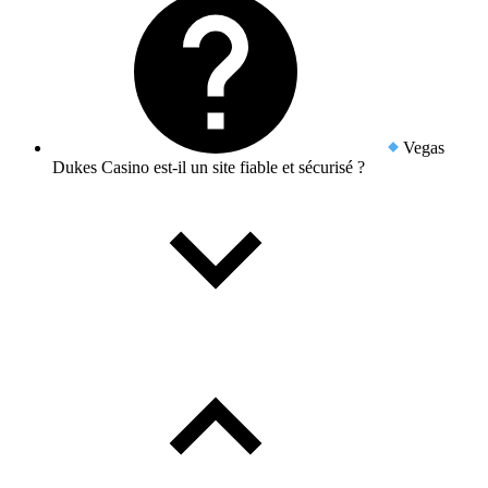
Vegas
Dukes Casino est-il un site fiable et sécurisé ?