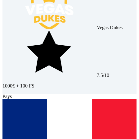
Vegas Dukes
7.5
/10
1000€ + 100 FS
Pays