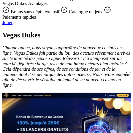
Vegas Dukes Avantages
Bonus sans dépôt exclusif
Catalogue de jeux
Paiements rapides
Jouer
Vegas Dukes
Chaque année, nous voyons apparaître de nouveaux casinos en
ligne. Vegas Dukes fait partie du lot. des acteurs récemment arrivés
sur le marché des jeux en ligne. Réussira-t-il à s’imposer sur un
marché déjà très chargé, avec de nombreux acteurs bien installés?
Cela dépendra de ses offres, de ses conditions de jeu et de la
manière dont il se démarque des autres acteurs. Nous avons enquêté
afin de découvrir le véritable potentiel de ce nouveau casino en
ligne.