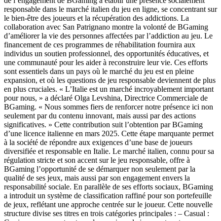
de l’engagement de BGaming à établir une présence socialement
responsable dans le marché italien du jeu en ligne, se concentrant sur
le bien-être des joueurs et la récupération des addictions. La
collaboration avec San Patrignano montre la volonté de BGaming
d’améliorer la vie des personnes affectées par l’addiction au jeu. Le
financement de ces programmes de réhabilitation fournira aux
individus un soutien professionnel, des opportunités éducatives, et
une communauté pour les aider à reconstruire leur vie. Ces efforts
sont essentiels dans un pays où le marché du jeu est en pleine
expansion, et où les questions de jeu responsable deviennent de plus
en plus cruciales. « L’Italie est un marché incroyablement important
pour nous, » a déclaré Olga Levshina, Directrice Commerciale de
BGaming. « Nous sommes fiers de renforcer notre présence ici non
seulement par du contenu innovant, mais aussi par des actions
significatives. » Cette contribution suit l’obtention par BGaming
d’une licence italienne en mars 2025. Cette étape marquante permet
à la société de répondre aux exigences d’une base de joueurs
diversifiée et responsable en Italie. Le marché italien, connu pour sa
régulation stricte et son accent sur le jeu responsable, offre à
BGaming l’opportunité de se démarquer non seulement par la
qualité de ses jeux, mais aussi par son engagement envers la
responsabilité sociale. En parallèle de ses efforts sociaux, BGaming
a introduit un système de classification raffiné pour son portefeuille
de jeux, reflétant une approche centrée sur le joueur. Cette nouvelle
structure divise ses titres en trois catégories principales : – Casual :