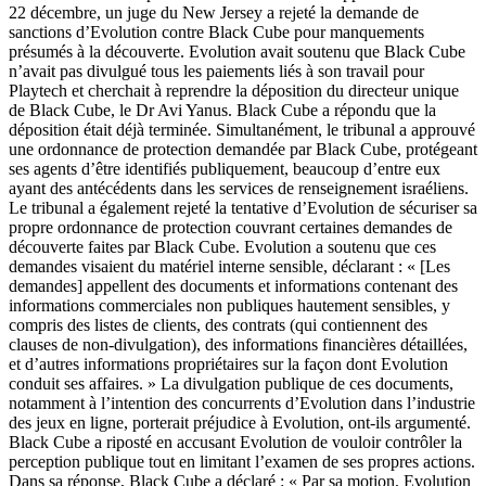
22 décembre, un juge du New Jersey a rejeté la demande de
sanctions d’Evolution contre Black Cube pour manquements
présumés à la découverte. Evolution avait soutenu que Black Cube
n’avait pas divulgué tous les paiements liés à son travail pour
Playtech et cherchait à reprendre la déposition du directeur unique
de Black Cube, le Dr Avi Yanus. Black Cube a répondu que la
déposition était déjà terminée. Simultanément, le tribunal a approuvé
une ordonnance de protection demandée par Black Cube, protégeant
ses agents d’être identifiés publiquement, beaucoup d’entre eux
ayant des antécédents dans les services de renseignement israéliens.
Le tribunal a également rejeté la tentative d’Evolution de sécuriser sa
propre ordonnance de protection couvrant certaines demandes de
découverte faites par Black Cube. Evolution a soutenu que ces
demandes visaient du matériel interne sensible, déclarant : « [Les
demandes] appellent des documents et informations contenant des
informations commerciales non publiques hautement sensibles, y
compris des listes de clients, des contrats (qui contiennent des
clauses de non-divulgation), des informations financières détaillées,
et d’autres informations propriétaires sur la façon dont Evolution
conduit ses affaires. » La divulgation publique de ces documents,
notamment à l’intention des concurrents d’Evolution dans l’industrie
des jeux en ligne, porterait préjudice à Evolution, ont-ils argumenté.
Black Cube a riposté en accusant Evolution de vouloir contrôler la
perception publique tout en limitant l’examen de ses propres actions.
Dans sa réponse, Black Cube a déclaré : « Par sa motion, Evolution