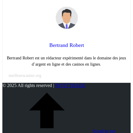
Bertrand Robert
Bertrand Robert est un rédacteur expérimenté dans le domaine des jeux
d’argent en ligne et des casinos en lignes.
meilleurscasino.org
© 2025 All rights reserved |
INTETTRADE
Scroll to top