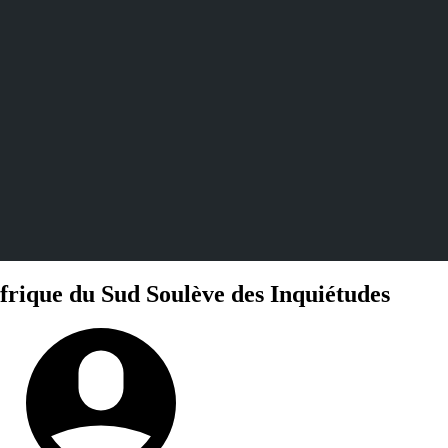
frique du Sud Soulève des Inquiétudes