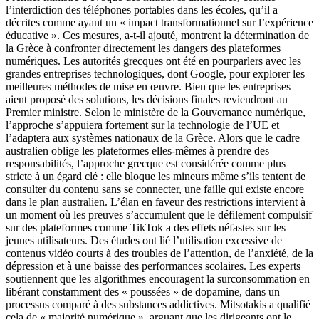
l’interdiction des téléphones portables dans les écoles, qu’il a
décrites comme ayant un « impact transformationnel sur l’expérience
éducative ». Ces mesures, a-t-il ajouté, montrent la détermination de
la Grèce à confronter directement les dangers des plateformes
numériques. Les autorités grecques ont été en pourparlers avec les
grandes entreprises technologiques, dont Google, pour explorer les
meilleures méthodes de mise en œuvre. Bien que les entreprises
aient proposé des solutions, les décisions finales reviendront au
Premier ministre. Selon le ministère de la Gouvernance numérique,
l’approche s’appuiera fortement sur la technologie de l’UE et
l’adaptera aux systèmes nationaux de la Grèce. Alors que le cadre
australien oblige les plateformes elles-mêmes à prendre des
responsabilités, l’approche grecque est considérée comme plus
stricte à un égard clé : elle bloque les mineurs même s’ils tentent de
consulter du contenu sans se connecter, une faille qui existe encore
dans le plan australien. L’élan en faveur des restrictions intervient à
un moment où les preuves s’accumulent que le défilement compulsif
sur des plateformes comme TikTok a des effets néfastes sur les
jeunes utilisateurs. Des études ont lié l’utilisation excessive de
contenus vidéo courts à des troubles de l’attention, de l’anxiété, de la
dépression et à une baisse des performances scolaires. Les experts
soutiennent que les algorithmes encouragent la surconsommation en
libérant constamment des « poussées » de dopamine, dans un
processus comparé à des substances addictives. Mitsotakis a qualifié
cela de « majorité numérique », arguant que les dirigeants ont le