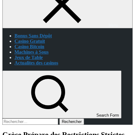
Menu
Bonus Sans Dépôt
Casino Gratuit
Casino Bitcoin
Machines à Sous
Jeux de Table
Actualites des casinos
Search Form
Rechercher :
Grèce Prépare des Restrictions Strictes