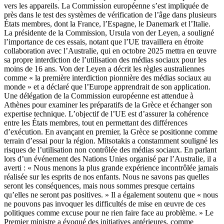
vers les appareils. La Commission européenne s’est impliquée de
près dans le test des systèmes de vérification de l’âge dans plusieurs
États membres, dont la France, l’Espagne, le Danemark et l’Italie.
La présidente de la Commission, Ursula von der Leyen, a souligné
l’importance de ces essais, notant que l’UE travaillera en étroite
collaboration avec l’Australie, qui en octobre 2025 mettra en œuvre
sa propre interdiction de l’utilisation des médias sociaux pour les
moins de 16 ans. Von der Leyen a décrit les règles australiennes
comme « la première interdiction pionnière des médias sociaux au
monde » et a déclaré que l’Europe apprendrait de son application.
Une délégation de la Commission européenne est attendue à
Athènes pour examiner les préparatifs de la Grèce et échanger son
expertise technique. L’objectif de l’UE est d’assurer la cohérence
entre les États membres, tout en permettant des différences
d’exécution. En avançant en premier, la Grèce se positionne comme
terrain d’essai pour la région. Mitsotakis a constamment souligné les
risques de l’utilisation non contrôlée des médias sociaux. En parlant
lors d’un événement des Nations Unies organisé par l’Australie, il a
averti : « Nous menons la plus grande expérience incontrôlée jamais
réalisée sur les esprits de nos enfants. Nous ne savons pas quelles
seront les conséquences, mais nous sommes presque certains
qu’elles ne seront pas positives. » Il a également soutenu que « nous
ne pouvons pas invoquer les difficultés de mise en œuvre de ces
politiques comme excuse pour ne rien faire face au problème. » Le
Premier ministre a évoqué des initiatives antérieures, comme