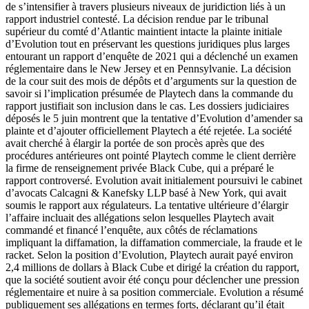
de s’intensifier à travers plusieurs niveaux de juridiction liés à un
rapport industriel contesté. La décision rendue par le tribunal
supérieur du comté d’Atlantic maintient intacte la plainte initiale
d’Evolution tout en préservant les questions juridiques plus larges
entourant un rapport d’enquête de 2021 qui a déclenché un examen
réglementaire dans le New Jersey et en Pennsylvanie. La décision
de la cour suit des mois de dépôts et d’arguments sur la question de
savoir si l’implication présumée de Playtech dans la commande du
rapport justifiait son inclusion dans le cas. Les dossiers judiciaires
déposés le 5 juin montrent que la tentative d’Evolution d’amender sa
plainte et d’ajouter officiellement Playtech a été rejetée. La société
avait cherché à élargir la portée de son procès après que des
procédures antérieures ont pointé Playtech comme le client derrière
la firme de renseignement privée Black Cube, qui a préparé le
rapport controversé. Evolution avait initialement poursuivi le cabinet
d’avocats Calcagni & Kanefsky LLP basé à New York, qui avait
soumis le rapport aux régulateurs. La tentative ultérieure d’élargir
l’affaire incluait des allégations selon lesquelles Playtech avait
commandé et financé l’enquête, aux côtés de réclamations
impliquant la diffamation, la diffamation commerciale, la fraude et le
racket. Selon la position d’Evolution, Playtech aurait payé environ
2,4 millions de dollars à Black Cube et dirigé la création du rapport,
que la société soutient avoir été conçu pour déclencher une pression
réglementaire et nuire à sa position commerciale. Evolution a résumé
publiquement ses allégations en termes forts, déclarant qu’il était