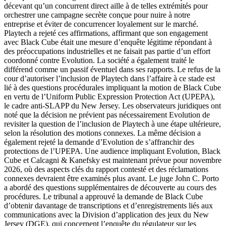
décevant qu’un concurrent direct aille à de telles extrémités pour
orchestrer une campagne secrète conçue pour nuire à notre
entreprise et éviter de concurrencer loyalement sur le marché.
Playtech a rejeté ces affirmations, affirmant que son engagement
avec Black Cube était une mesure d’enquête légitime répondant à
des préoccupations industrielles et ne faisait pas partie d’un effort
coordonné contre Evolution. La société a également traité le
différend comme un passif éventuel dans ses rapports. Le refus de la
cour d’autoriser l’inclusion de Playtech dans l’affaire à ce stade est
lié à des questions procédurales impliquant la motion de Black Cube
en vertu de l’Uniform Public Expression Protection Act (UPEPA),
le cadre anti-SLAPP du New Jersey. Les observateurs juridiques ont
noté que la décision ne prévient pas nécessairement Evolution de
revisiter la question de l’inclusion de Playtech à une étape ultérieure,
selon la résolution des motions connexes. La même décision a
également rejeté la demande d’Evolution de s’affranchir des
protections de l’UPEPA. Une audience impliquant Evolution, Black
Cube et Calcagni & Kanefsky est maintenant prévue pour novembre
2026, où des aspects clés du rapport contesté et des réclamations
connexes devraient être examinés plus avant. Le juge John C. Porto
a abordé des questions supplémentaires de découverte au cours des
procédures. Le tribunal a approuvé la demande de Black Cube
d’obtenir davantage de transcriptions et d’enregistrements liés aux
communications avec la Division d’application des jeux du New
Jersey (DGE), qui concernent l’enquête du régulateur sur les