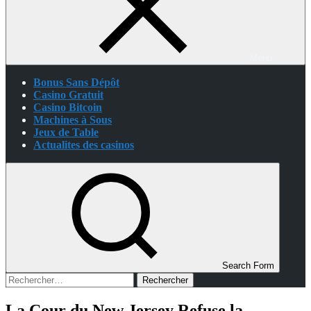
Menu
Bonus Sans Dépôt
Casino Gratuit
Casino Bitcoin
Machines à Sous
Jeux de Table
Actualites des casinos
Search Form
Rechercher :
La Cour du New Jersey Refuse la