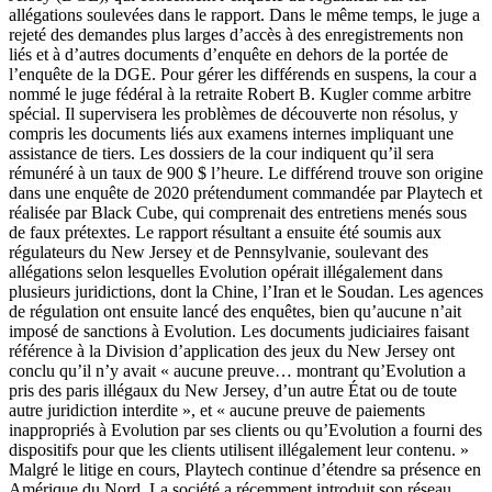
allégations soulevées dans le rapport. Dans le même temps, le juge a
rejeté des demandes plus larges d’accès à des enregistrements non
liés et à d’autres documents d’enquête en dehors de la portée de
l’enquête de la DGE. Pour gérer les différends en suspens, la cour a
nommé le juge fédéral à la retraite Robert B. Kugler comme arbitre
spécial. Il supervisera les problèmes de découverte non résolus, y
compris les documents liés aux examens internes impliquant une
assistance de tiers. Les dossiers de la cour indiquent qu’il sera
rémunéré à un taux de 900 $ l’heure. Le différend trouve son origine
dans une enquête de 2020 prétendument commandée par Playtech et
réalisée par Black Cube, qui comprenait des entretiens menés sous
de faux prétextes. Le rapport résultant a ensuite été soumis aux
régulateurs du New Jersey et de Pennsylvanie, soulevant des
allégations selon lesquelles Evolution opérait illégalement dans
plusieurs juridictions, dont la Chine, l’Iran et le Soudan. Les agences
de régulation ont ensuite lancé des enquêtes, bien qu’aucune n’ait
imposé de sanctions à Evolution. Les documents judiciaires faisant
référence à la Division d’application des jeux du New Jersey ont
conclu qu’il n’y avait « aucune preuve… montrant qu’Evolution a
pris des paris illégaux du New Jersey, d’un autre État ou de toute
autre juridiction interdite », et « aucune preuve de paiements
inappropriés à Evolution par ses clients ou qu’Evolution a fourni des
dispositifs pour que les clients utilisent illégalement leur contenu. »
Malgré le litige en cours, Playtech continue d’étendre sa présence en
Amérique du Nord. La société a récemment introduit son réseau