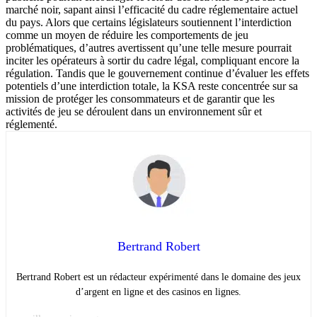
marché noir, sapant ainsi l’efficacité du cadre réglementaire actuel
du pays. Alors que certains législateurs soutiennent l’interdiction
comme un moyen de réduire les comportements de jeu
problématiques, d’autres avertissent qu’une telle mesure pourrait
inciter les opérateurs à sortir du cadre légal, compliquant encore la
régulation. Tandis que le gouvernement continue d’évaluer les effets
potentiels d’une interdiction totale, la KSA reste concentrée sur sa
mission de protéger les consommateurs et de garantir que les
activités de jeu se déroulent dans un environnement sûr et
réglementé.
Bertrand Robert
Bertrand Robert est un rédacteur expérimenté dans le domaine des jeux
d’argent en ligne et des casinos en lignes.