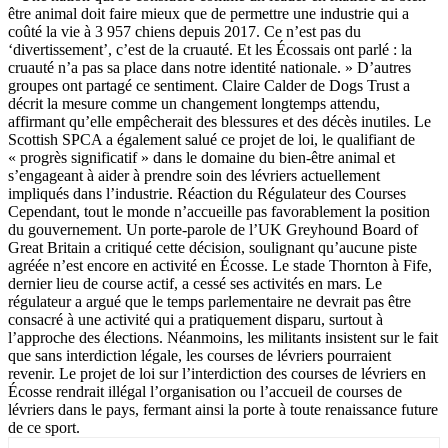
être animal doit faire mieux que de permettre une industrie qui a
coûté la vie à 3 957 chiens depuis 2017. Ce n’est pas du
‘divertissement’, c’est de la cruauté. Et les Écossais ont parlé : la
cruauté n’a pas sa place dans notre identité nationale. » D’autres
groupes ont partagé ce sentiment. Claire Calder de Dogs Trust a
décrit la mesure comme un changement longtemps attendu,
affirmant qu’elle empêcherait des blessures et des décès inutiles. Le
Scottish SPCA a également salué ce projet de loi, le qualifiant de
« progrès significatif » dans le domaine du bien-être animal et
s’engageant à aider à prendre soin des lévriers actuellement
impliqués dans l’industrie. Réaction du Régulateur des Courses
Cependant, tout le monde n’accueille pas favorablement la position
du gouvernement. Un porte-parole de l’UK Greyhound Board of
Great Britain a critiqué cette décision, soulignant qu’aucune piste
agréée n’est encore en activité en Écosse. Le stade Thornton à Fife,
dernier lieu de course actif, a cessé ses activités en mars. Le
régulateur a argué que le temps parlementaire ne devrait pas être
consacré à une activité qui a pratiquement disparu, surtout à
l’approche des élections. Néanmoins, les militants insistent sur le fait
que sans interdiction légale, les courses de lévriers pourraient
revenir. Le projet de loi sur l’interdiction des courses de lévriers en
Écosse rendrait illégal l’organisation ou l’accueil de courses de
lévriers dans le pays, fermant ainsi la porte à toute renaissance future
de ce sport.