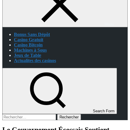
Menu
Bonus Sans Dépôt
Casino Gratuit
Casino Bitcoin
Machines à Sous
Jeux de Table
Actualites des casinos
Search Form
Rechercher :
Le Gouvernement Écossais Soutient