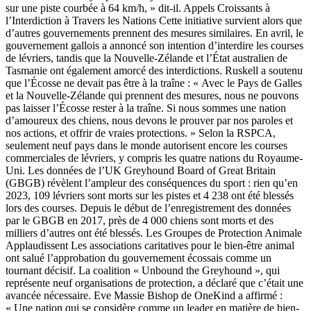
sur une piste courbée à 64 km/h, » dit-il. Appels Croissants à
l’Interdiction à Travers les Nations Cette initiative survient alors que
d’autres gouvernements prennent des mesures similaires. En avril, le
gouvernement gallois a annoncé son intention d’interdire les courses
de lévriers, tandis que la Nouvelle-Zélande et l’État australien de
Tasmanie ont également amorcé des interdictions. Ruskell a soutenu
que l’Écosse ne devait pas être à la traîne : « Avec le Pays de Galles
et la Nouvelle-Zélande qui prennent des mesures, nous ne pouvons
pas laisser l’Écosse rester à la traîne. Si nous sommes une nation
d’amoureux des chiens, nous devons le prouver par nos paroles et
nos actions, et offrir de vraies protections. » Selon la RSPCA,
seulement neuf pays dans le monde autorisent encore les courses
commerciales de lévriers, y compris les quatre nations du Royaume-
Uni. Les données de l’UK Greyhound Board of Great Britain
(GBGB) révèlent l’ampleur des conséquences du sport : rien qu’en
2023, 109 lévriers sont morts sur les pistes et 4 238 ont été blessés
lors des courses. Depuis le début de l’enregistrement des données
par le GBGB en 2017, près de 4 000 chiens sont morts et des
milliers d’autres ont été blessés. Les Groupes de Protection Animale
Applaudissent Les associations caritatives pour le bien-être animal
ont salué l’approbation du gouvernement écossais comme un
tournant décisif. La coalition « Unbound the Greyhound », qui
représente neuf organisations de protection, a déclaré que c’était une
avancée nécessaire. Eve Massie Bishop de OneKind a affirmé :
« Une nation qui se considère comme un leader en matière de bien-