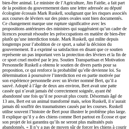
bien-être animal. Le ministre de l’Agriculture, Jim Fairlie, a fait part
de la position du gouvernement dans une lettre adressée au député
écologiste écossais Mark Ruskell, soulignant que les risques associés
aux courses de lévriers sur des pistes ovales sont bien documentés.
Ce changement marque une rupture significative avec les
propositions antérieures des ministres qui suggéraient qu’un cadre de
licences pourrait résoudre les préoccupations en matière de bien-être
plutôt qu’une interdiction totale. Mark Ruskell, qui milite depuis
longtemps pour l’abolition de ce sport, a salué la décision du
gouvernement. Il a exprimé sa satisfaction en disant que ce soutien
représente un pas important vers la protection des lévriers et la fin de
ce sport cruel motivé par le jeu. Soutien Transpartisan et Motivation
Personnelle Ruskell a obtenu le soutien de divers partis pour sa
proposition, ce qui renforce la probabilité qu’elle devienne loi. Sa
détermination à poursuivre l’interdiction est en partie motivée par
son expérience personnelle avec un lévrier nommé Bert, qu’il a
sauvé. Adopté à l’âge de deux ans environ, Bert avait une patte
cassée qui n’avait jamais été correctement soignée, ayant été
abandonné une fois qu’il ne pouvait plus courir. Désormais âgé de
13 ans, Bert est un animal transformé mais, selon Ruskell, il n’aurait
jamais dû souffrir des traumatismes causés par les courses. Ruskell
utilise souvent l’histoire de Bert pour illustrer le problème plus large.
Il explique qu’il y a des chiens comme Bert partout en Écosse et que
son projet de loi garantira qu’ils ne seront plus maltraités puis
abandonnés. « Il n’y a pas de moyen sûr de forcer les chiens à courir