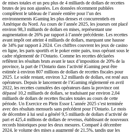
de mises totales et un peu plus de 4 milliards de dollars de recettes
brutes de jeu non ajustées. Les données récemment publiées
complètent le tableau de l’année entière pour l’un des
environnements iGaming les plus denses et concurrentiels en
Amérique du Nord. Au cours de l’année 2025, les joueurs ont placé
environ 98,3 milliards de dollars en mises, représentant une
augmentation de 26% par rapport à l’année précédente. Les recettes
avant impôt ont atteint 4 milliards de dollars, marquant une hausse
de 34% par rapport à 2024. Ces chiffres couvrent les jeux de casino
en ligne, les paris sportifs et le poker entre pairs, tous opérant sous le
cadre réglementé de l’Ontario. Comme les recettes déclarées
reflètent les résultats bruts avant le taux d’imposition de 20% de la
province, la part de l’Ontario dans l’activité iGaming peut être
estimée à environ 807 millions de dollars de recettes fiscales pour
2025. Le solde restant, environ 3,2 milliards de dollars, est resté aux
opérateurs. Depuis le lancement de l’iGaming réglementé en avril
2022, les recettes cumulées des opérateurs dans la province ont
dépassé 10,2 milliards de dollars, se traduisant par environ 2,04
milliards de dollars de recettes fiscales totales au cours de cette
période. Un Exercice en Plein Essor L’année 2025 s’est terminée
avec des résultats mensuels sans précédent pour l’Ontario. Le mois
de décembre à lui seul a généré 9,5 milliards de dollars d’activité de
pari et 425,4 millions de dollars de revenus, établissant de nouveaux
records historiques pour les deux mesures. Comparé à décembre
2024, le volume des mises a augmenté de 21,5%, tandis que les