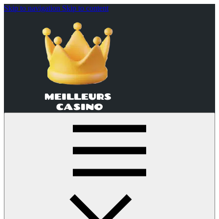
Skip to navigation
Skip to content