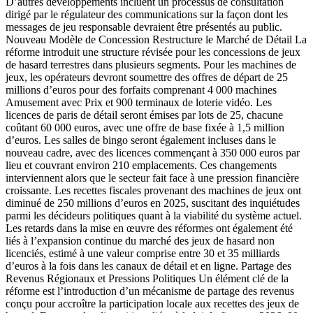
D’autres développements incluent un processus de consultation
dirigé par le régulateur des communications sur la façon dont les
messages de jeu responsable devraient être présentés au public.
Nouveau Modèle de Concession Restructure le Marché de Détail La
réforme introduit une structure révisée pour les concessions de jeux
de hasard terrestres dans plusieurs segments. Pour les machines de
jeux, les opérateurs devront soumettre des offres de départ de 25
millions d’euros pour des forfaits comprenant 4 000 machines
Amusement avec Prix et 900 terminaux de loterie vidéo. Les
licences de paris de détail seront émises par lots de 25, chacune
coûtant 60 000 euros, avec une offre de base fixée à 1,5 million
d’euros. Les salles de bingo seront également incluses dans le
nouveau cadre, avec des licences commençant à 350 000 euros par
lieu et couvrant environ 210 emplacements. Ces changements
interviennent alors que le secteur fait face à une pression financière
croissante. Les recettes fiscales provenant des machines de jeux ont
diminué de 250 millions d’euros en 2025, suscitant des inquiétudes
parmi les décideurs politiques quant à la viabilité du système actuel.
Les retards dans la mise en œuvre des réformes ont également été
liés à l’expansion continue du marché des jeux de hasard non
licenciés, estimé à une valeur comprise entre 30 et 35 milliards
d’euros à la fois dans les canaux de détail et en ligne. Partage des
Revenus Régionaux et Pressions Politiques Un élément clé de la
réforme est l’introduction d’un mécanisme de partage des revenus
conçu pour accroître la participation locale aux recettes des jeux de