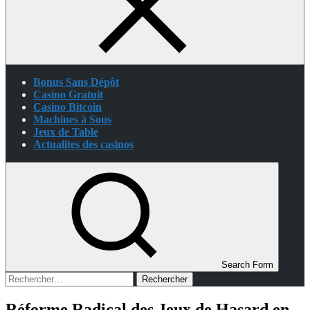
Menu
Bonus Sans Dépôt
Casino Gratuit
Casino Bitcoin
Machines à Sous
Jeux de Table
Actualites des casinos
Search Form
Rechercher :
Réforme Radical des Jeux de Hasard en