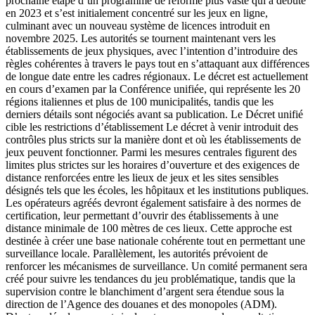
prochaine étape d’un programme de réforme plus vaste qui a débuté
en 2023 et s’est initialement concentré sur les jeux en ligne,
culminant avec un nouveau système de licences introduit en
novembre 2025. Les autorités se tournent maintenant vers les
établissements de jeux physiques, avec l’intention d’introduire des
règles cohérentes à travers le pays tout en s’attaquant aux différences
de longue date entre les cadres régionaux. Le décret est actuellement
en cours d’examen par la Conférence unifiée, qui représente les 20
régions italiennes et plus de 100 municipalités, tandis que les
derniers détails sont négociés avant sa publication. Le Décret unifié
cible les restrictions d’établissement Le décret à venir introduit des
contrôles plus stricts sur la manière dont et où les établissements de
jeux peuvent fonctionner. Parmi les mesures centrales figurent des
limites plus strictes sur les horaires d’ouverture et des exigences de
distance renforcées entre les lieux de jeux et les sites sensibles
désignés tels que les écoles, les hôpitaux et les institutions publiques.
Les opérateurs agréés devront également satisfaire à des normes de
certification, leur permettant d’ouvrir des établissements à une
distance minimale de 100 mètres de ces lieux. Cette approche est
destinée à créer une base nationale cohérente tout en permettant une
surveillance locale. Parallèlement, les autorités prévoient de
renforcer les mécanismes de surveillance. Un comité permanent sera
créé pour suivre les tendances du jeu problématique, tandis que la
supervision contre le blanchiment d’argent sera étendue sous la
direction de l’Agence des douanes et des monopoles (ADM).