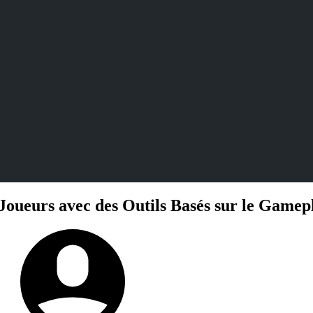
oueurs avec des Outils Basés sur le Gamep