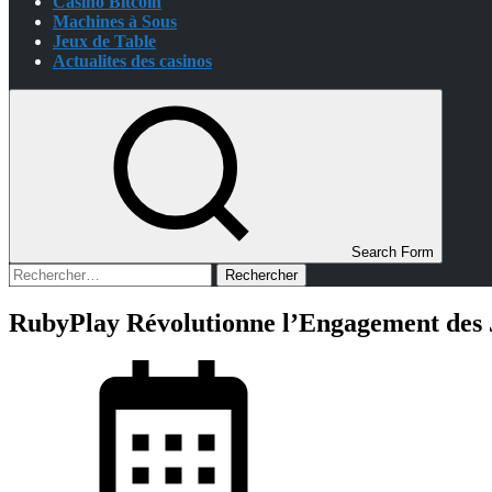
Casino Bitcoin
Machines à Sous
Jeux de Table
Actualites des casinos
Search Form
Rechercher :
RubyPlay Révolutionne l’Engagement des J