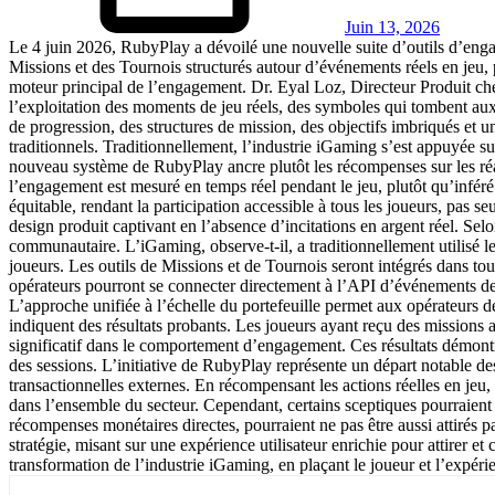
Juin 13, 2026
Le 4 juin 2026, RubyPlay a dévoilé une nouvelle suite d’outils d’engag
Missions et des Tournois structurés autour d’événements réels en jeu, 
moteur principal de l’engagement. Dr. Eyal Loz, Directeur Produit che
l’exploitation des moments de jeu réels, des symboles qui tombent aux 
de progression, des structures de mission, des objectifs imbriqués e
traditionnels. Traditionnellement, l’industrie iGaming s’est appuyée s
nouveau système de RubyPlay ancre plutôt les récompenses sur les réa
l’engagement est mesuré en temps réel pendant le jeu, plutôt qu’inféré 
équitable, rendant la participation accessible à tous les joueurs, pas
design produit captivant en l’absence d’incitations en argent réel. Se
communautaire. L’iGaming, observe-t-il, a traditionnellement utilisé l
joueurs. Les outils de Missions et de Tournois seront intégrés dans to
opérateurs pourront se connecter directement à l’API d’événements de R
L’approche unifiée à l’échelle du portefeuille permet aux opérateurs d
indiquent des résultats probants. Les joueurs ayant reçu des missions 
significatif dans le comportement d’engagement. Ces résultats démontre
des sessions. L’initiative de RubyPlay représente un départ notable des
transactionnelles externes. En récompensant les actions réelles en jeu,
dans l’ensemble du secteur. Cependant, certains sceptiques pourraient 
récompenses monétaires directes, pourraient ne pas être aussi attirés p
stratégie, misant sur une expérience utilisateur enrichie pour attirer e
transformation de l’industrie iGaming, en plaçant le joueur et l’expéri